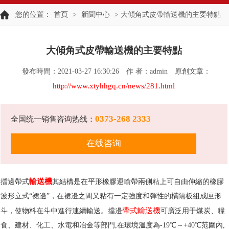
您的位置：
首頁
>
新聞中心
> 大傾角式皮帶輸送機的主要特點
大傾角式皮帶輸送機的主要特點
發布時間：2021-03-27 16:30:26
作 者：admin
原創文章：
http://www.xtyhhgq.cn/news/281.html
0373-268 2333
全国统一销售咨询热线：
在线咨询
輸送機
擋邊帶式
其結構是在平形橡膠運輸帶兩側粘上可自由伸縮的橡膠
波形立式“裙邊”，在裙邊之間又粘有一定強度和彈性的橫隔板組成匣形
帶式輸送機
斗，使物料在斗中進行連續輸送。擋邊
可廣泛用于煤炭、糧
食、建材、化工、水電和冶金等部門,在環境溫度為-19℃～+40℃范圍內,