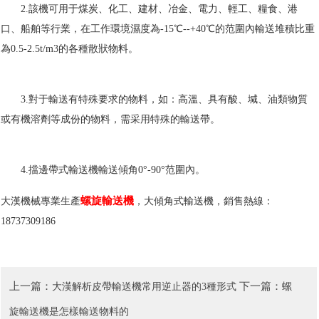
2.該機可用于煤炭、化工、建材、冶金、電力、輕工、糧食、港
口、船舶等行業，在工作環境濕度為-15℃--+40℃的范圍內輸送堆積比重
為0.5-2.5t/m3的各種散狀物料。
3.對于輸送有特殊要求的物料，如：高溫、具有酸、堿、油類物質
或有機溶劑等成份的物料，需采用特殊的輸送帶。
4.擋邊帶式輸送機輸送傾角0°-90°范圍內。
螺旋輸送機
大漢機械專業生產
，大傾角式輸送機，銷售熱線：
18737309186
上一篇：
下一篇：
大漢解析皮帶輸送機常用逆止器的3種形式
螺
旋輸送機是怎樣輸送物料的