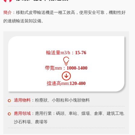
簡介
：移動式皮帶輸送機是一種工效高，使用安全可靠，機動性好
的連續輸送裝卸設備。
輸送量m3/h：
15-76
帶寬mm：
1000-1400
擋邊高mm:
120-400
適用物料
：粉塵狀、小顆粒和小塊狀物料
應用領域
：應用行業：碼頭、車站、煤場、倉庫、建筑工地、
沙石料場、農場等