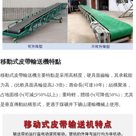
移動式皮帶輸送機特點
移動式皮帶輸送機主要特點是采用高精度，硬具面齒輪，其承載能
力高，(比軟具面具輪提高2-3倍)；壽命長(可達10年)；結構聚湊，
占地面積小(可減少50%以上)；重時輕，體積小(可降低50%)；尤其
是垂直傳動結構形式，更適于煤礦井下礦山運輸機械上使用。