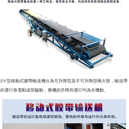
DY型移動式膠帶輸送機分為可升降型及不可升降型兩大類，輸送帶
的運行靠電動滾筒驅動，整機的升降與運行均為非機動。